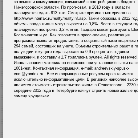
за землю и коммуникации, взимаемой с застройщиков в бюджет
Нижегородской области. По прогнозам, в 2010 году в области
планируется сдать 613 тыс. Смотрите оригинал материала на
http://www.interfax.ru/realty/realtyinf.asp. Таким образом, в 2012 го
объемы ввода жилья могут вырасти на 9,8%. Всего в текущем го
планируется построить 3,2 млн кв. Гайдара может разгрузить Шо
Космонавтов и ул. Как говорится в пресс-релизе, реализация
программы позволит предоставить в социальный наем квартиры 
294 семей, состоящих на учете. Объемы строительных работ в п
полугодии текущего года выросли на 0,9 процента в годовом
выражении, и составили 1,7 триллиона рублей. All rights reserved.
Использование материалов возможно при установке ссылки на с
1001-rest. Контактная информация. e-mail: andreevskiy-spusk-
com@yandex.ru . Все информационные ресурсы проекта имеют
исключительно информативные цели. В регионах наиболее высо
является стоимость строительства жилья в Севастополе – 2230 г
середине 2012 года в Петербурге начнут строить новые жилые д
замену хрущевкам.