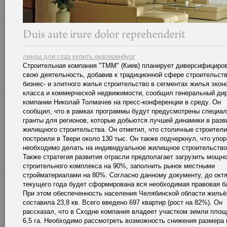
линзы для глаз купить екатеринбург
Строительная компания "ТММ" (Киев) планирует диверсифициро
свою деятельность, добавив к традиционной сфере строительст
бизнес- и элитного жилья строительство в сегментах жилья экон
класса и коммерческой недвижимости, сообщил генеральный ди
компании Николай Толмачев на пресс-конференции в среду. Он
сообщил, что в рамках программы будут предусмотрены специа
гранты для регионов, которые добьются лучшей динамики в разв
жилищного строительства. Он отметил, что столичные строител
построили в Твери около 130 тыс. Он также подчеркнул, что упор
необходимо делать на индивидуальное жилищное строительство
Также стратегия развития отрасли предполагает загрузить мощн
строительного комплекса на 90%, заполнить рынок местными
стройматериалами на 80%. Согласно данному документу, до окт
текущего года будет сформирована вся необходимая правовая б
При этом обеспеченность населения Челябинской области жиль
составила 23,8 кв. Всего введено 697 квартир (рост на 82%). Он
рассказал, что в Сходне компания владеет участком земли пло
6,5 га. Необходимо рассмотреть возможность снижения размера